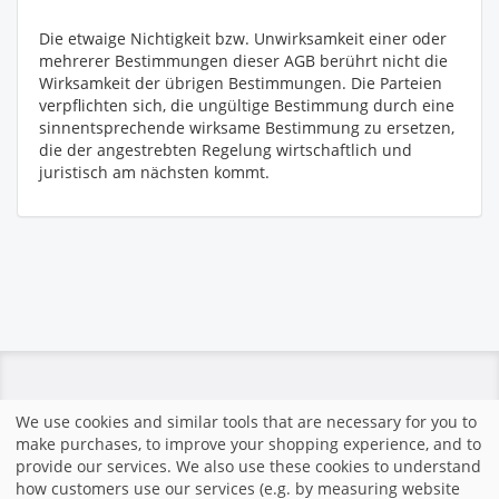
Die etwaige Nichtigkeit bzw. Unwirksamkeit einer oder
mehrerer Bestimmungen dieser AGB berührt nicht die
Wirksamkeit der übrigen Bestimmungen. Die Parteien
verpflichten sich, die ungültige Bestimmung durch eine
sinnentsprechende wirksame Bestimmung zu ersetzen,
die der angestrebten Regelung wirtschaftlich und
juristisch am nächsten kommt.
We use cookies and similar tools that are necessary for you to
Strona domowa
|
Znak firmowy
|
Regulamin
|
System
make purchases, to improve your shopping experience, and to
zakupów stworzony przez fotograf.de
|
provide our services. We also use these cookies to understand
how customers use our services (e.g. by measuring website