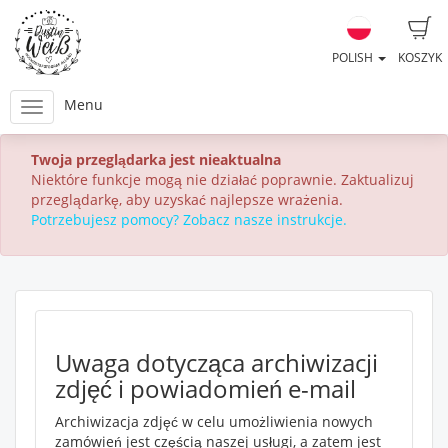
POLISH
KOSZYK
Menu
Twoja przeglądarka jest nieaktualna
Niektóre funkcje mogą nie działać poprawnie. Zaktualizuj
przeglądarkę, aby uzyskać najlepsze wrażenia.
Potrzebujesz pomocy? Zobacz nasze instrukcje.
Uwaga dotycząca archiwizacji
zdjęć i powiadomień e-mail
Archiwizacja zdjęć w celu umożliwienia nowych
zamówień jest częścią naszej usługi, a zatem jest