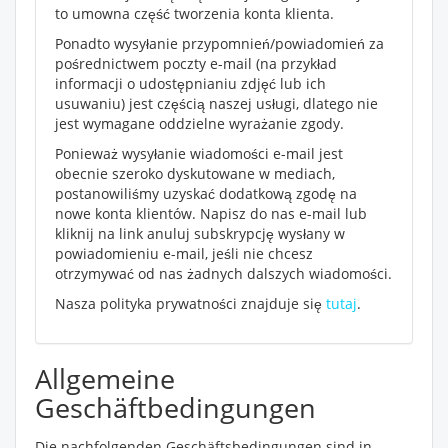
to umowna część tworzenia konta klienta.
Ponadto wysyłanie przypomnień/powiadomień za
pośrednictwem poczty e-mail (na przykład
informacji o udostępnianiu zdjęć lub ich
usuwaniu) jest częścią naszej usługi, dlatego nie
jest wymagane oddzielne wyrażanie zgody.
Ponieważ wysyłanie wiadomości e-mail jest
obecnie szeroko dyskutowane w mediach,
postanowiliśmy uzyskać dodatkową zgodę na
nowe konta klientów. Napisz do nas e-mail lub
kliknij na link anuluj subskrypcję wysłany w
powiadomieniu e-mail, jeśli nie chcesz
otrzymywać od nas żadnych dalszych wiadomości.
Nasza polityka prywatności znajduje się
tutaj
.
Allgemeine
Geschäftbedingungen
Die nachfolgenden Geschäftsbedingungen sind in