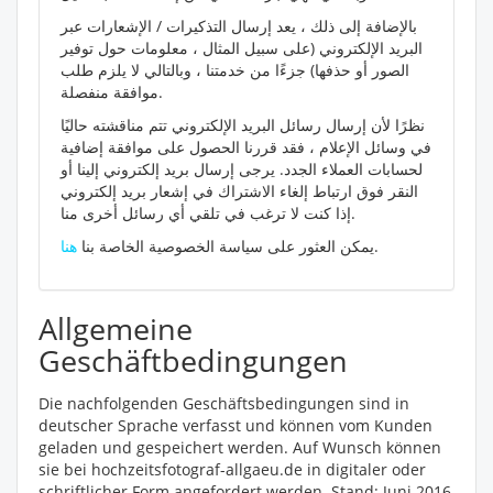
بالإضافة إلى ذلك ، يعد إرسال التذكيرات / الإشعارات عبر
البريد الإلكتروني (على سبيل المثال ، معلومات حول توفير
الصور أو حذفها) جزءًا من خدمتنا ، وبالتالي لا يلزم طلب
موافقة منفصلة.
نظرًا لأن إرسال رسائل البريد الإلكتروني تتم مناقشته حاليًا
في وسائل الإعلام ، فقد قررنا الحصول على موافقة إضافية
لحسابات العملاء الجدد. يرجى إرسال بريد إلكتروني إلينا أو
النقر فوق ارتباط إلغاء الاشتراك في إشعار بريد إلكتروني
إذا كنت لا ترغب في تلقي أي رسائل أخرى منا.
.
يمكن العثور على سياسة الخصوصية الخاصة بنا
هنا
Allgemeine
Geschäftbedingungen
Die nachfolgenden Geschäftsbedingungen sind in
deutscher Sprache verfasst und können vom Kunden
geladen und gespeichert werden. Auf Wunsch können
sie bei hochzeitsfotograf-allgaeu.de in digitaler oder
schriftlicher Form angefordert werden. Stand: Juni 2016